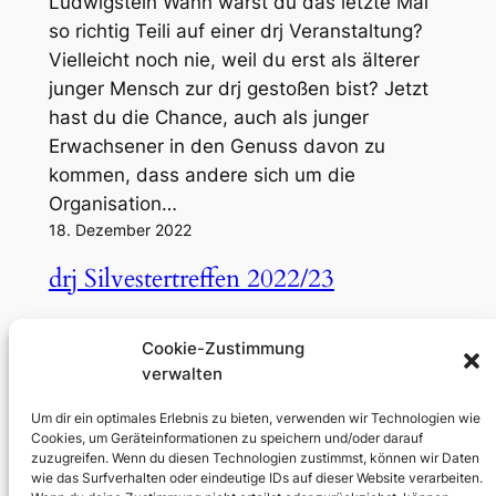
Ludwigstein Wann warst du das letzte Mal
so richtig Teili auf einer drj Veranstaltung?
Vielleicht noch nie, weil du erst als älterer
junger Mensch zur drj gestoßen bist? Jetzt
hast du die Chance, auch als junger
Erwachsener in den Genuss davon zu
kommen, dass andere sich um die
Organisation…
18. Dezember 2022
drj Silvestertreffen 2022/23
Vom 27. Dezember bis 2. Januar findet das
Cookie-Zustimmung
Jahresabschlusstreffen vom deutsche
verwalten
reform-jugend e. V. (kurz drj) statt. Dieses
Jahr mal wieder in Hohegeiß und mit mir als
Um dir ein optimales Erlebnis zu bieten, verwenden wir Technologien wie
Cookies, um Geräteinformationen zu speichern und/oder darauf
Küche. Das wird mein erstes Mal
zuzugreifen. Wenn du diesen Technologien zustimmst, können wir Daten
verantwortlich die Küche eines
wie das Surfverhalten oder eindeutige IDs auf dieser Website verarbeiten.